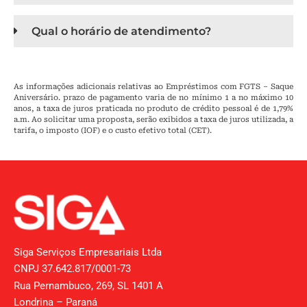
Qual o horário de atendimento?
As informações adicionais relativas ao Empréstimos com FGTS – Saque
Aniversário. prazo de pagamento varia de no mínimo 1 a no máximo 10
anos, a taxa de juros praticada no produto de crédito pessoal é de 1,79%
a.m. Ao solicitar uma proposta, serão exibidos a taxa de juros utilizada, a
tarifa, o imposto (IOF) e o custo efetivo total (CET).
Siga Serviços Empresariais Ltda
CNPJ 37.642.817/0001-73
Rua Pernambuco, 269, SL 1401 A
Londrina – Paraná